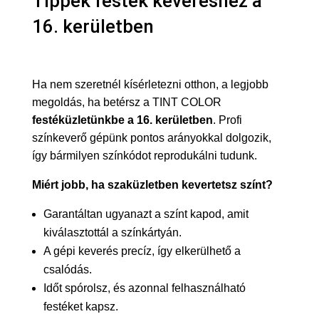
Tippek festék keveréshez a
16. kerületben
Ha nem szeretnél kísérletezni otthon, a legjobb
megoldás, ha betérsz a TINT COLOR
festéküzletünkbe a 16. kerületben
. Profi
színkeverő gépünk pontos arányokkal dolgozik,
így bármilyen színkódot reprodukálni tudunk.
Miért jobb, ha szaküzletben kevertetsz színt?
Garantáltan ugyanazt a színt kapod, amit
kiválasztottál a színkártyán.
A gépi keverés precíz, így elkerülhető a
csalódás.
Időt spórolsz, és azonnal felhasználható
festéket kapsz.