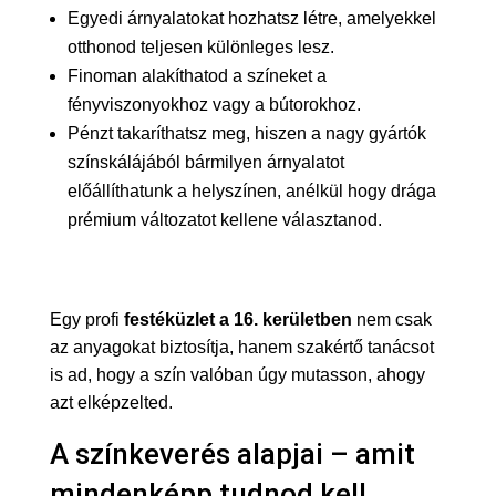
Egyedi árnyalatokat hozhatsz létre, amelyekkel
otthonod teljesen különleges lesz.
Finoman alakíthatod a színeket a
fényviszonyokhoz vagy a bútorokhoz.
Pénzt takaríthatsz meg, hiszen a nagy gyártók
színskálájából bármilyen árnyalatot
előállíthatunk a helyszínen, anélkül hogy drága
prémium változatot kellene választanod.
Egy profi
festéküzlet a 16. kerületben
nem csak
az anyagokat biztosítja, hanem szakértő tanácsot
is ad, hogy a szín valóban úgy mutasson, ahogy
azt elképzelted.
A színkeverés alapjai – amit
mindenképp tudnod kell