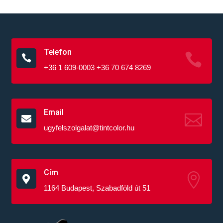
Telefon


+36 1 609-0003 +36 70 674 8269
Email


ugyfelszolgalat@tintcolor.hu
Cím


1164 Budapest, Szabadföld út 51