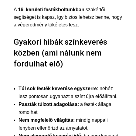
A
16. kerületi festékboltunkban
szakértői
segítséget is kapsz, így biztos lehetsz benne, hogy
a végeredmény tökéletes lesz.
Gyakori hibák színkeverés
közben (ami nálunk nem
fordulhat elő)
Túl sok festék keverése egyszerre:
nehéz
lesz pontosan ugyanazt a színt újra előállítani.
Paszták túlzott adagolása:
a festék állaga
romolhat.
Nem megfelelő világítás:
mindig nappali
fényben ellenőrizd az árnyalatot.
Nem elegendő keverési idő:
ha nem kevered