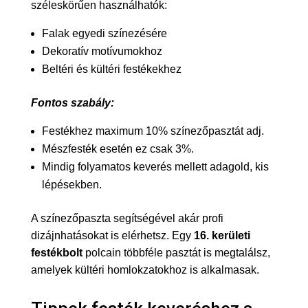
széleskörűen használhatók:
Falak egyedi színezésére
Dekoratív motívumokhoz
Beltéri és kültéri festékekhez
Fontos szabály:
Festékhez maximum 10% színezőpasztát adj.
Mészfesték esetén ez csak 3%.
Mindig folyamatos keverés mellett adagold, kis
lépésekben.
A színezőpaszta segítségével akár profi
dizájnhatásokat is elérhetsz. Egy
16. kerületi
festékbolt
polcain többféle pasztát is megtalálsz,
amelyek kültéri homlokzatokhoz is alkalmasak.