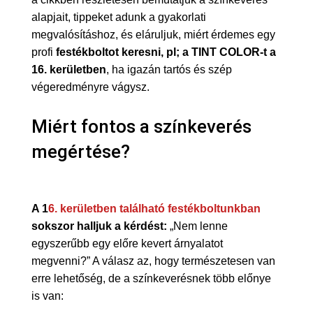
alapjait, tippeket adunk a gyakorlati
megvalósításhoz, és eláruljuk, miért érdemes egy
profi
festékboltot keresni, pl; a TINT COLOR-t a
16. kerületben
, ha igazán tartós és szép
végeredményre vágysz.
Miért fontos a színkeverés
megértése?
A 1
6. kerületben található festékboltunkban
sokszor halljuk a kérdést:
„Nem lenne
egyszerűbb egy előre kevert árnyalatot
megvenni?” A válasz az, hogy természetesen van
erre lehetőség, de a színkeverésnek több előnye
is van: