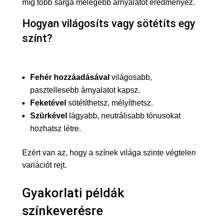
míg több sárga melegebb árnyalatot eredményez.
Hogyan világosíts vagy sötétíts egy
színt?
Fehér hozzáadásával
világosabb,
pasztellesebb árnyalatot kapsz.
Feketével
sötétíthetsz, mélyíthetsz.
Szürkével
lágyabb, neutrálisabb tónusokat
hozhatsz létre.
Ezért van az, hogy a színek világa szinte végtelen
variációt rejt.
Gyakorlati példák
színkeverésre